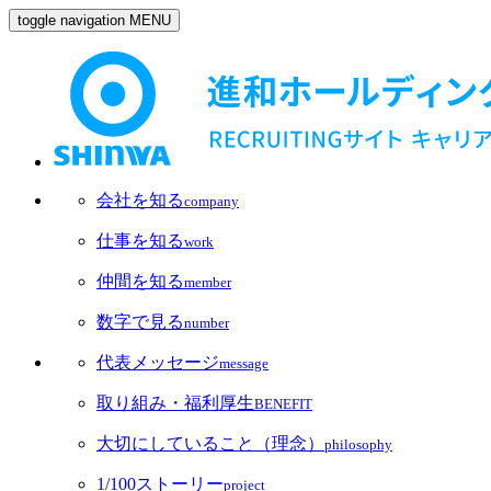
toggle navigation
MENU
会社を知る
company
仕事を知る
work
仲間を知る
member
数字で見る
number
代表メッセージ
message
取り組み・福利厚生
BENEFIT
大切にしていること（理念）
philosophy
1/100ストーリー
project