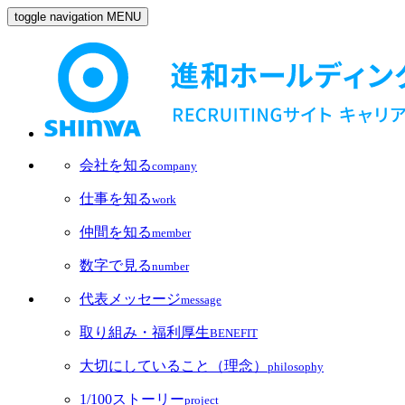
toggle navigation
MENU
会社を知る
company
仕事を知る
work
仲間を知る
member
数字で見る
number
代表メッセージ
message
取り組み・福利厚生
BENEFIT
大切にしていること（理念）
philosophy
1/100ストーリー
project