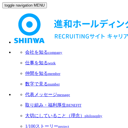
toggle navigation
MENU
会社を知る
company
仕事を知る
work
仲間を知る
member
数字で見る
number
代表メッセージ
message
取り組み・福利厚生
BENEFIT
大切にしていること（理念）
philosophy
1/100ストーリー
project