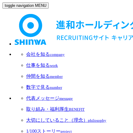
toggle navigation
MENU
会社を知る
company
仕事を知る
work
仲間を知る
member
数字で見る
number
代表メッセージ
message
取り組み・福利厚生
BENEFIT
大切にしていること（理念）
philosophy
1/100ストーリー
project