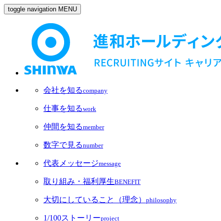
toggle navigation
MENU
会社を知る
company
仕事を知る
work
仲間を知る
member
数字で見る
number
代表メッセージ
message
取り組み・福利厚生
BENEFIT
大切にしていること（理念）
philosophy
1/100ストーリー
project