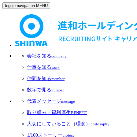
toggle navigation
MENU
会社を知る
company
仕事を知る
work
仲間を知る
member
数字で見る
number
代表メッセージ
message
取り組み・福利厚生
BENEFIT
大切にしていること（理念）
philosophy
1/100ストーリー
project