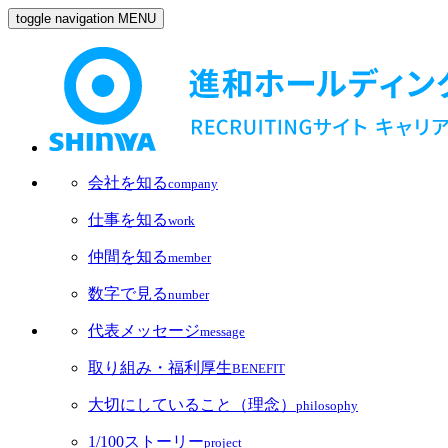
toggle navigation
MENU
会社を知る
company
仕事を知る
work
仲間を知る
member
数字で見る
number
代表メッセージ
message
取り組み・福利厚生
BENEFIT
大切にしていること（理念）
philosophy
1/100ストーリー
project