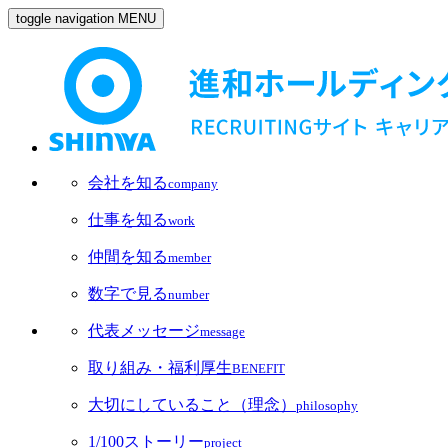
toggle navigation
MENU
会社を知る
company
仕事を知る
work
仲間を知る
member
数字で見る
number
代表メッセージ
message
取り組み・福利厚生
BENEFIT
大切にしていること（理念）
philosophy
1/100ストーリー
project