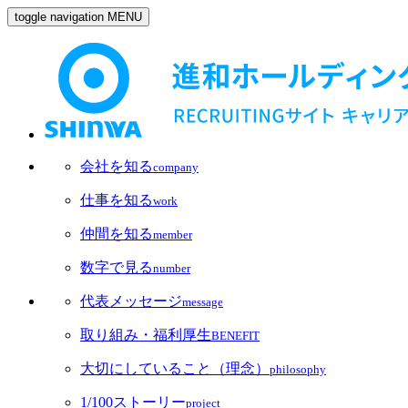
toggle navigation
MENU
会社を知る
company
仕事を知る
work
仲間を知る
member
数字で見る
number
代表メッセージ
message
取り組み・福利厚生
BENEFIT
大切にしていること（理念）
philosophy
1/100ストーリー
project