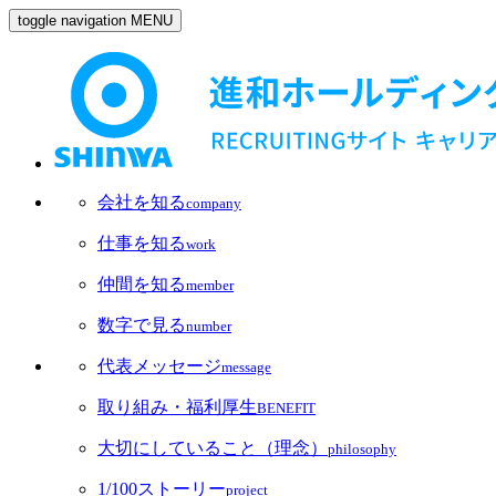
toggle navigation
MENU
会社を知る
company
仕事を知る
work
仲間を知る
member
数字で見る
number
代表メッセージ
message
取り組み・福利厚生
BENEFIT
大切にしていること（理念）
philosophy
1/100ストーリー
project