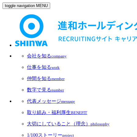
toggle navigation
MENU
会社を知る
company
仕事を知る
work
仲間を知る
member
数字で見る
number
代表メッセージ
message
取り組み・福利厚生
BENEFIT
大切にしていること（理念）
philosophy
1/100ストーリー
project