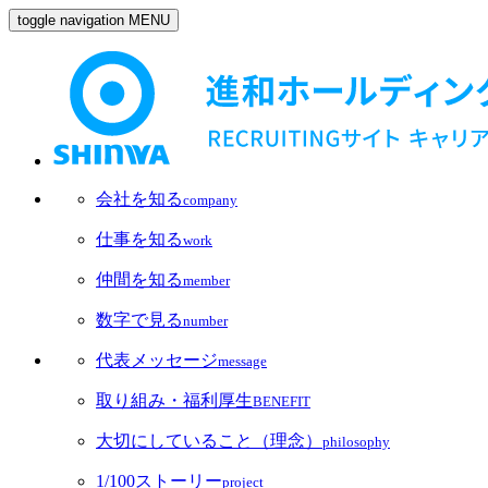
toggle navigation
MENU
会社を知る
company
仕事を知る
work
仲間を知る
member
数字で見る
number
代表メッセージ
message
取り組み・福利厚生
BENEFIT
大切にしていること（理念）
philosophy
1/100ストーリー
project