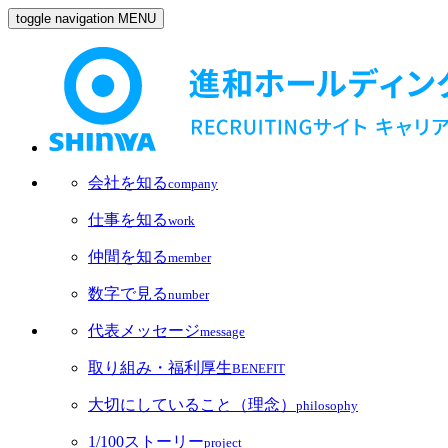
toggle navigation
MENU
会社を知る
company
仕事を知る
work
仲間を知る
member
数字で見る
number
代表メッセージ
message
取り組み・福利厚生
BENEFIT
大切にしていること（理念）
philosophy
1/100ストーリー
project