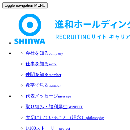
toggle navigation
MENU
会社を知る
company
仕事を知る
work
仲間を知る
member
数字で見る
number
代表メッセージ
message
取り組み・福利厚生
BENEFIT
大切にしていること（理念）
philosophy
1/100ストーリー
project