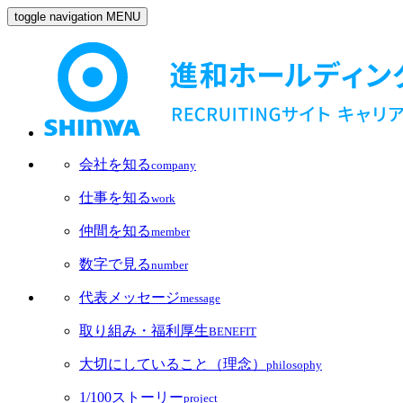
toggle navigation
MENU
会社を知る
company
仕事を知る
work
仲間を知る
member
数字で見る
number
代表メッセージ
message
取り組み・福利厚生
BENEFIT
大切にしていること（理念）
philosophy
1/100ストーリー
project